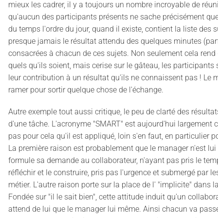
mieux les cadrer, il y a toujours un nombre incroyable de réun
qu'aucun des participants présents ne sache précisément quelle
du temps l'ordre du jour, quand il existe, contient la liste des s
presque jamais le résultat attendu des quelques minutes (par
consacrées à chacun de ces sujets. Non seulement cela rend diff
quels qu'ils soient, mais cerise sur le gâteau, les participants
leur contribution à un résultat qu'ils ne connaissent pas ! Le 
ramer pour sortir quelque chose de l'échange.
Autre exemple tout aussi critique, le peu de clarté des résultats
d'une tâche. L'acronyme "SMART" est aujourd'hui largement c
pas pour cela qu'il est appliqué, loin s'en faut, en particulier 
La première raison est probablement que le manager n'est lui 
formule sa demande au collaborateur, n'ayant pas pris le temp
réfléchir et le construire, pris pas l'urgence et submergé par l
métier. L'autre raison porte sur la place de l' "implicite" dans
Fondée sur "il le sait bien", cette attitude induit qu'un colla
attend de lui que le manager lui même. Ainsi chacun va pass